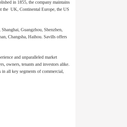
ablished in 1855, the company maintains
hout the UK, Continental Europe, the US
ing, Shanghai, Guangzhou, Shenzhen,
n, Changsha, Haihou. Savills offers
xperience and unparalleled market
s, owners, tenants and investors alike.
s in all key segments of commercial,