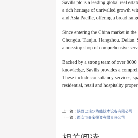
Savills plc is a leading global real e
a rich heritage of unrivalled growth w
and Asia Pacific, offering a broad rang
Since entering the China market in the
Chengdu, Tianjin, Hangzhou, Dalian, 
a one-stop shop of comprehensive servic
Backed by a strong team of over 8000 st
knowledge, Savills provides a comprehe
These include consultancy services, sp
residential, retail and hospitality proper
上一篇：
陕西巴瑞尔热能技术设备有限公司
下一篇：
西安市秦宝投资有限责任公司
相关阅读